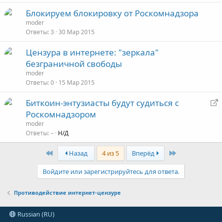
Блокируем блокировку от Роскомнадзора
moder
Ответы
3
30 Мар 2015
Цензура в интернете: "зеркала"
безграничной свободы
moder
Ответы
0
15 Мар 2015
Биткоин-энтузиасты будут судиться с
е
Роскомнадзором
р
moder
е
Ответы
–
Н/Д
а
First
Last
Назад
4 из 5
Вперёд
д
р
Войдите или зарегистрируйтесь для ответа.
е
с
Противодействие интернет-цензуре
а
ц
Russian (RU)