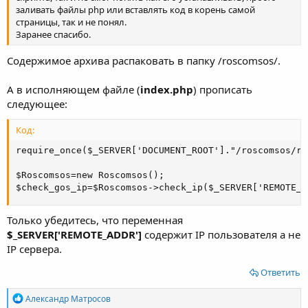
заливать файлы php или вставлять код в корень самой
страницы, так и не понял.
Заранее спасибо.
Содержимое архива распаковать в папку /roscomsos/.
А в исполняющем файле (
index.php
) прописать
следующее:
Код:
require_once($_SERVER['DOCUMENT_ROOT']."/roscomsos/ro
$Roscomsos=new Roscomsos();

$check_gos_ip=$Roscomsos->check_ip($_SERVER['REMOTE_A
Только убедитесь, что переменная
$_SERVER['REMOTE_ADDR']
содержит IP пользователя а не
IP сервера.
Ответить
Р
Александр Матросов