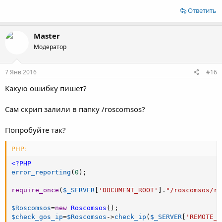
Ответить
Master
Модератор
7 Янв 2016
#16
Какую ошибку пишет?
Сам скрип залили в папку /roscomsos?
Попробуйте так?
PHP:
<?PHP
error_reporting
(
0
)
;
require_once
(
$_SERVER
[
'DOCUMENT_ROOT'
]
.
"/roscomsos/ro
$Roscomsos
=
new
Roscomsos
(
)
;
$check_gos_ip
=
$Roscomsos
-
>
check_ip
(
$_SERVER
[
'REMOTE_A