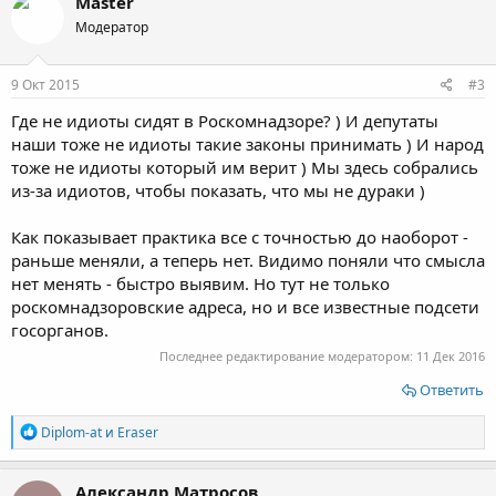
Master
Модератор
9 Окт 2015
#3
Где не идиоты сидят в Роскомнадзоре? ) И депутаты
наши тоже не идиоты такие законы принимать ) И народ
тоже не идиоты который им верит ) Мы здесь собрались
из-за идиотов, чтобы показать, что мы не дураки )
Как показывает практика все с точностью до наоборот -
раньше меняли, а теперь нет. Видимо поняли что смысла
нет менять - быстро выявим. Но тут не только
роскомнадзоровские адреса, но и все известные подсети
госорганов.
Последнее редактирование модератором:
11 Дек 2016
Ответить
Р
Diplom-at
и
Eraser
е
а
к
Александр Матросов