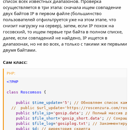
список всех известных диапазонов. Проверка
осуществляется в три этапа: сначала ищем совпадение
двух байтов IP в первом файле (большинство
пользователей отфильтруется уже на этом этапе, что
снизит нагрузку на сервер), затем, если IP похож на
госовский, то ищем первые три байта в полном списке,
далее, если совпадений не найдено, IP ищется в
диапазонах, но не во всех, а только с такими же первыми
двумя байтами.
Сам класс:
PHP:
<?PHP
class
Roscomsos
{
public
$time_update
=
'5'
;
// Обновляем список кажд
//  public $url_update='https://roscenzura.com/rosc
public
$file_ip
=
'gosip.data'
;
// Полный массив да
public
$file_short
=
'gosip_short.data'
;
// Сокраще
public
$file_log
=
'gosiplog.txt'
;
// Закомментируй
public
$d
;
// директория скрипта