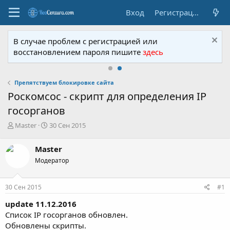
Вход
Регистрация
В случае проблем с регистрацией или
восстановлением пароля пишите
здесь
Препятствуем блокировке сайта
Роскомсос - скрипт для определения IP
госорганов
А
Д
Master
30 Сен 2015
в
а
т
т
Master
о
а
Модератор
р
н
т
а
е
ч
30 Сен 2015
#1
м
а
ы
л
update 11.12.2016
а
Список IP госорганов обновлен.
Обновлены скрипты.