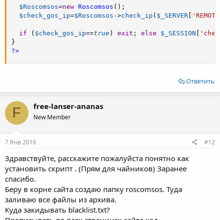
$Roscomsos
=
new
Roscomsos
(
)
;
$check_gos_ip
=
$Roscomsos
-
>
check_ip
(
$_SERVER
[
'REMOTE
if
(
$check_gos_ip
==
true
)
exit
;
else
$_SESSION
[
'chec
}
?>
Ответить
free-lanser-ananas
F
New Member
7 Янв 2016
#12
Здравствуйте, расскажите пожалуйста понятно как
установить скрипт . (Прям для чайников) Заранее
спасибо.
Беру в корне сайта создаю папку roscomsos. Туда
заливаю все файлы из архива.
Куда закидывать blacklist.txt?