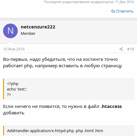
Последнее редактирование модератором:
11 Дек 2016
Ответить
netcenzure222
N
Member
10 Янв 2016
#18
Во-первых, надо убедиться, что на хостинге точно
работает php, например вставить в любую страницу
<?php
echo 'test';
?>
Если ничего не появится, то нужно в файл
.htaccess
добавить
AddHandler application/x-httpd-php .php .html .htm