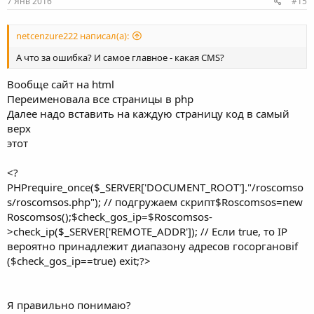
7 Янв 2016
#15
netcenzure222 написал(а):
А что за ошибка? И самое главное - какая CMS?
Вообще сайт на html
Переименовала все страницы в php
Далее надо вставить на каждую страницу код в самый
верх
этот
<?
PHPrequire_once($_SERVER['DOCUMENT_ROOT']."/roscomso
s/roscomsos.php"); // подгружаем скрипт$Roscomsos=new
Roscomsos();$check_gos_ip=$Roscomsos-
>check_ip($_SERVER['REMOTE_ADDR']); // Если true, то IP
вероятно принадлежит диапазону адресов госоргановif
($check_gos_ip==true) exit;?>
Я правильно понимаю?