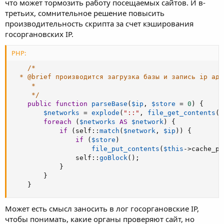
что может тормозить работу посещаемых сайтов. И в-
третьих, сомнительное решение повысить
производительность скрипта за счет кэширования
госоргановских IP.
PHP:
/*

  * @brief производится загрузка базы и запись ip адр
     *

     */
public
function
parseBase
(
$ip
,
$store
=
0
)
{
$networks
=
explode
(
"::"
,
file_get_contents
(
$
foreach
(
$networks
AS
$network
)
{
if
(
self
:
:
match
(
$network
,
$ip
)
)
{
if
(
$store
)
file_put_contents
(
$this
-
>
cache_pa
                self
:
:
goBlock
(
)
;
}
}
}
Может есть смысл заносить в лог госоргановские IP,
чтобы понимать, какие органы проверяют сайт, но