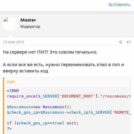
Ответить
Master
Модератор
13 Ноя 2015
#7
На сервере нет ПХП? Это совсем печально.
А если все же есть, нужно переименовать хтмл в пхп и
вверху вставить код
PHP:
<?PHP
require_once
(
$_SERVER
[
'DOCUMENT_ROOT'
]
.
"/roscomsos/ro
$Roscomsos
=
new
Roscomsos
(
)
;
$check_gos_ip
=
$Roscomsos
-
>
check_ip
(
$_SERVER
[
'REMOTE_A
if
(
$check_gos_ip
==
true
)
exit
;
?>