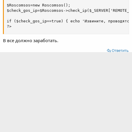
$Roscomsos=new Roscomsos();

$check_gos_ip=$Roscomsos->check_ip($_SERVER['REMOTE_A
if ($check_gos_ip==true) { echo 'Извините, проводятся
?>
B все должно заработать.
Ответить
Komikos
K
New Member
23 Янв 2016
#23
Добрый вечер.
Установил скрипт, все сделал по инструкции, но при
заходе на сайт выдает ошибку
Код:
Warning: require_once(/roscomsos/roscomsos.php) [func