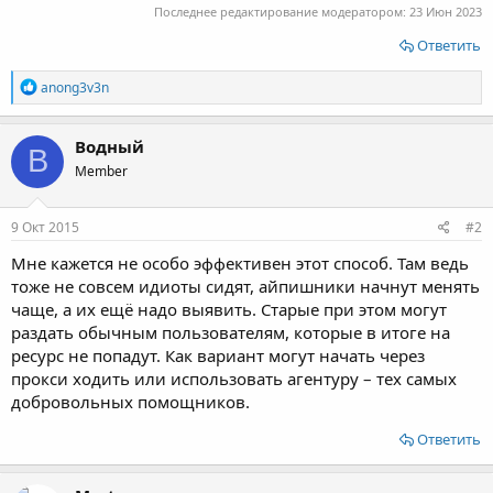
Последнее редактирование модератором:
23 Июн 2023
Ответить
Р
anong3v3n
е
а
к
Водный
В
ц
Member
и
и
:
9 Окт 2015
#2
Мне кажется не особо эффективен этот способ. Там ведь
тоже не совсем идиоты сидят, айпишники начнут менять
чаще, а их ещё надо выявить. Старые при этом могут
раздать обычным пользователям, которые в итоге на
ресурс не попадут. Как вариант могут начать через
прокси ходить или использовать агентуру – тех самых
добровольных помощников.
Ответить