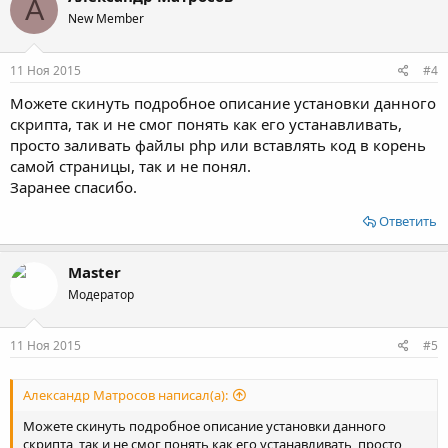
А
ц
New Member
и
и
:
11 Ноя 2015
#4
Можете скинуть подробное описание установки данного
скрипта, так и не смог понять как его устанавливать,
просто заливать файлы php или вставлять код в корень
самой страницы, так и не понял.
Заранее спасибо.
Ответить
Master
Модератор
11 Ноя 2015
#5
Александр Матросов написал(а):
Можете скинуть подробное описание установки данного
скрипта, так и не смог понять как его устанавливать, просто