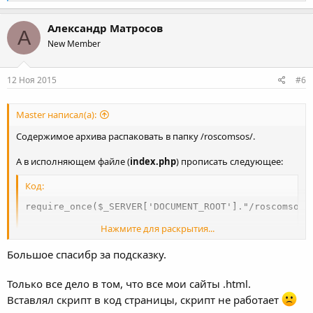
е
а
к
Александр Матросов
А
ц
New Member
и
и
:
12 Ноя 2015
#6
Master написал(а):
Содержимое архива распаковать в папку /roscomsos/.
А в исполняющем файле (
index.php
) прописать следующее:
Код:
require_once($_SERVER['DOCUMENT_ROOT']."/roscomsos/r
Нажмите для раскрытия...
$Roscomsos=new Roscomsos();

$check_gos_ip=$Roscomsos->check_ip($_SERVER['REMOTE
Большое спасибр за подсказку.
Только убедитесь, что переменная
$_SERVER['REMOTE_ADDR']
Только все дело в том, что все мои сайты .html.
содержит IP пользователя а не IP сервера.
Вставлял скрипт в код страницы, скрипт не работает