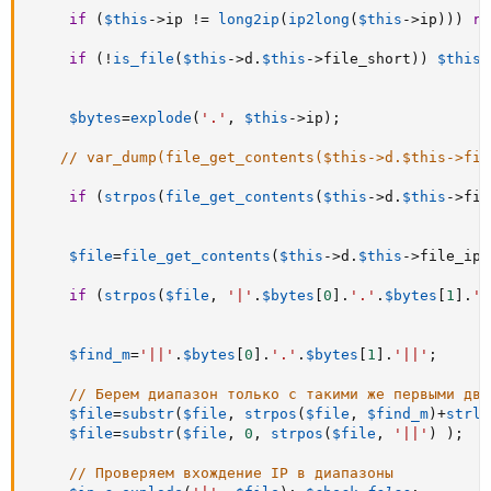
if
(
$this
-
>
ip
!=
long2ip
(
ip2long
(
$this
-
>
ip
)
)
)
re
if
(
!
is_file
(
$this
-
>
d
.
$this
-
>
file_short
)
)
$this
-
$bytes
=
explode
(
'.'
,
$this
-
>
ip
)
;
// var_dump(file_get_contents($this->d.$this->fil
if
(
strpos
(
file_get_contents
(
$this
-
>
d
.
$this
-
>
fil
$file
=
file_get_contents
(
$this
-
>
d
.
$this
-
>
file_ip
)
if
(
strpos
(
$file
,
'|'
.
$bytes
[
0
]
.
'.'
.
$bytes
[
1
]
.
'.
$find_m
=
'||'
.
$bytes
[
0
]
.
'.'
.
$bytes
[
1
]
.
'||'
;
// Берем диапазон только с такими же первыми дву
$file
=
substr
(
$file
,
strpos
(
$file
,
$find_m
)
+
strle
$file
=
substr
(
$file
,
0
,
strpos
(
$file
,
'||'
)
)
;
// Проверяем вхождение IP в диапазоны