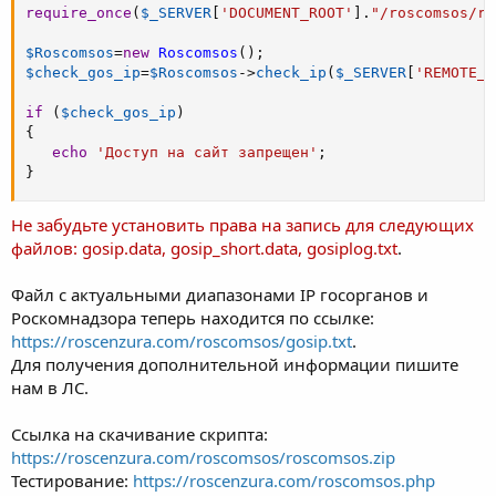
require_once
(
$_SERVER
[
'DOCUMENT_ROOT'
]
.
"/roscomsos/ro
$Roscomsos
=
new
Roscomsos
(
)
;
$check_gos_ip
=
$Roscomsos
-
>
check_ip
(
$_SERVER
[
'REMOTE_A
if
(
$check_gos_ip
)
{
echo
'Доступ на сайт запрещен'
;
}
Не забудьте установить права на запись для следующих
файлов: gosip.data, gosip_short.data, gosiplog.txt
.
Файл с актуальными диапазонами IP госорганов и
Роскомнадзора теперь находится по ссылке:
https://roscenzura.com/roscomsos/gosip.txt
.
Для получения дополнительной информации пишите
нам в ЛС.
Ссылка на скачивание скрипта:
https://roscenzura.com/roscomsos/roscomsos.zip
Тестирование:
https://roscenzura.com/roscomsos.php