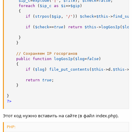
$ip_c
=
explode
(
'|'
,
$file
)
;
$check
=
false
;
foreach
(
$ip_c
as
$i
=
>
$gip
)
{
if
(
strpos
(
$gip
,
'/'
)
)
$check
=
$this
-
>
find_sub
if
(
$check
==
true
)
return
$this
-
>
logGosIp
(
$log
}
}
// Сохраняем IP госорганов
public
function
logGosIp
(
$log
=
false
)
{
if
(
$log
)
file_put_contents
(
$this
-
>
d
.
$this
-
>
f
return
true
;
}
}
?>
Этот код нужно вставить на сайте (в файл index.php).
PHP: