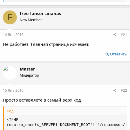
е
а
к
free-lanser-ananas
F
ц
New Member
и
и
:
14 Янв 2016
#21
Не работает! Главная страница исчезает.
Ответить
Master
Модератор
15 Янв 2016
#22
Просто вставляете в самый верх код
Код:
<?PHP

require_once($_SERVER['DOCUMENT_ROOT']."/roscomsos/ro