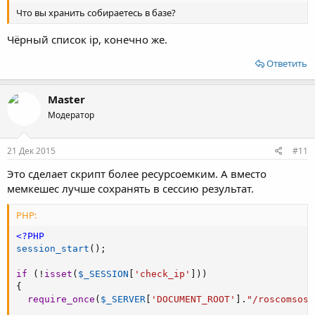
Что вы хранить собираетесь в базе?
Чёрный список ip, конечно же.
Ответить
Master
Модератор
21 Дек 2015
#11
Это сделает скрипт более ресурсоемким. А вместо
мемкешес лучше сохранять в сессию результат.
PHP:
<?PHP
session_start
(
)
;
if
(
!
isset
(
$_SESSION
[
'check_ip'
]
)
)
{
require_once
(
$_SERVER
[
'DOCUMENT_ROOT'
]
.
"/roscomsos/