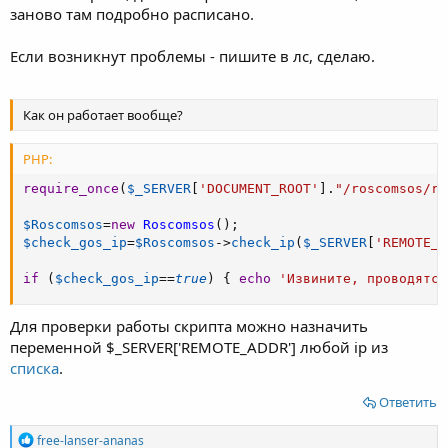
заново там подробно расписано.
Если возникнут проблемы - пишите в лс, сделаю.
Как он работает вообще?
PHP:
require_once
(
$_SERVER
[
'DOCUMENT_ROOT'
]
.
"/roscomsos/ro
$Roscomsos
=
new
Roscomsos
(
)
;
$check_gos_ip
=
$Roscomsos
-
>
check_ip
(
$_SERVER
[
'REMOTE_A
if
(
$check_gos_ip
==
true
)
{
echo
'Извините, проводятся
Для проверки работы скрипта можно назначить
переменной $_SERVER['REMOTE_ADDR'] любой ip из
списка
.
Ответить
Р
free-lanser-ananas