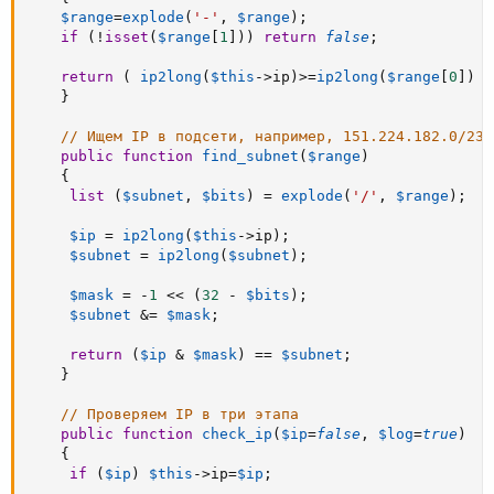
$range
=
explode
(
'-'
,
$range
)
;
if
(
!
isset
(
$range
[
1
]
)
)
return
false
;
return
(
ip2long
(
$this
-
>
ip
)
>=
ip2long
(
$range
[
0
]
)
&
}
// Ищем IP в подсети, например, 151.224.182.0/23
public
function
find_subnet
(
$range
)
{
list
(
$subnet
,
$bits
)
=
explode
(
'/'
,
$range
)
;
$ip
=
ip2long
(
$this
-
>
ip
)
;
$subnet
=
ip2long
(
$subnet
)
;
$mask
=
-
1
<
<
(
32
-
$bits
)
;
$subnet
&
=
$mask
;
return
(
$ip
&
$mask
)
==
$subnet
;
}
// Проверяем IP в три этапа
public
function
check_ip
(
$ip
=
false
,
$log
=
true
)
{
if
(
$ip
)
$this
-
>
ip
=
$ip
;