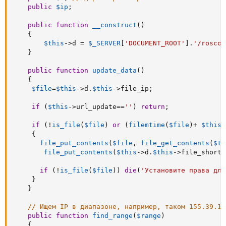
public
$ip
;
public
function
__construct
(
)
{
$this
-
>
d
=
$_SERVER
[
'DOCUMENT_ROOT'
]
.
'/roscom
}
public
function
update_data
(
)
{
$file
=
$this
-
>
d
.
$this
-
>
file_ip
;
if
(
$this
-
>
url_update
==
''
)
return
;
if
(
!
is_file
(
$file
)
or
(
filemtime
(
$file
)
+
$this
-
{
file_put_contents
(
$file
,
file_get_contents
(
$th
file_put_contents
(
$this
-
>
d
.
$this
-
>
file_short
,
if
(
!
is_file
(
$file
)
)
die
(
'Установите права для
}
}
// Ищем IP в диапазоне, например, таком 155.39.13
public
function
find_range
(
$range
)
{