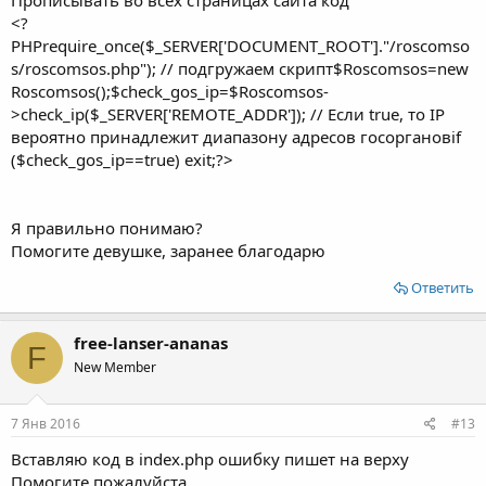
Прописывать во всех страницах сайта код
<?
PHPrequire_once($_SERVER['DOCUMENT_ROOT']."/roscomso
s/roscomsos.php"); // подгружаем скрипт$Roscomsos=new
Roscomsos();$check_gos_ip=$Roscomsos-
>check_ip($_SERVER['REMOTE_ADDR']); // Если true, то IP
вероятно принадлежит диапазону адресов госоргановif
($check_gos_ip==true) exit;?>
Я правильно понимаю?
Помогите девушке, заранее благодарю
Ответить
free-lanser-ananas
F
New Member
7 Янв 2016
#13
Вставляю код в index.php ошибку пишет на верху
Помогите пожалуйста