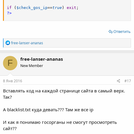
if
(
$check_gos_ip
==
true
)
exit
;
?>
Ответить
Р
free-lanser-ananas
е
а
к
free-lanser-ananas
F
ц
New Member
и
и
:
8 Янв 2016
#17
Вставлять код на каждой странице сайта в самый верх.
Так?
А blacklist.txt куда девать??? Там же все ip
И как я понимаю госорганы не смогут просмотреть
сайт??