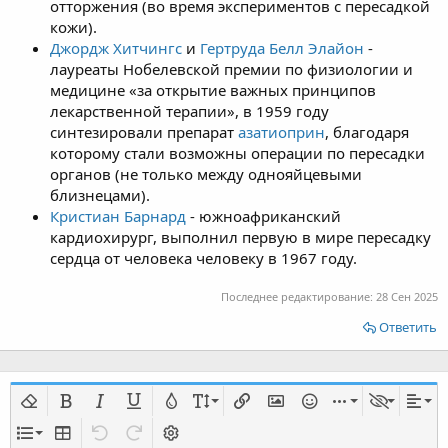
отторжения (во время экспериментов с пересадкой
кожи).
Джордж Хитчингс
и
Гертруда Белл Элайон
-
лауреаты Нобелевской премии по физиологии и
медицине «за открытие важных принципов
лекарственной терапии», в 1959 году
синтезировали препарат
азатиоприн
, благодаря
которому стали возможны операции по пересадки
органов (не только между однояйцевыми
близнецами).
Кристиан Барнард
- южноафриканский
кардиохирург, выполнил первую в мире пересадку
сердца от человека человеку в 1967 году.
Последнее редактирование:
28 Сен 2025
Ответить
Удалить форматирование
Жирный
Курсив
Подчёркнутый
Цвет текста
Размер шрифта
Вставить ссылку
Вставить изображение
Смайлы
Вставить
editor_d
Выра