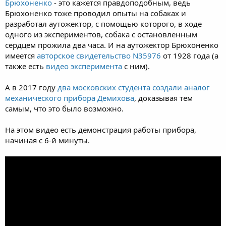
Брюхоненко
- это кажется правдоподобным, ведь
Брюхоненко тоже проводил опыты на собаках и
разработал аутожектор, с помощью которого, в ходе
одного из экспериментов, собака с остановленным
сердцем прожила два часа. И на аутожектор Брюхоненко
имеется
авторское свидетельство N35976
от 1928 года (а
также есть
видео эксперимента
с ним).
А в 2017 году
два московских студента создали аналог
механического прибора Демихова
, доказывая тем
самым, что это было возможно.
На этом видео есть демонстрация работы прибора,
начиная с 6-й минуты.