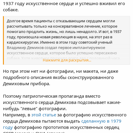
1937 году искусственное сердце и успешно вживил его
собаке.
Долгое время пациенты с отказывающим сердцем могли
рассчитывать только на консервативное лечение, которое
помогало продлить жизнь, но лишь ненадолго. И вот, в 1937
году, произошла новая революция в науке, на этот раз в
кардиохирургии. Именно в этом году советский ученый
Владимир Демихов создал первое имплантируемое
искусственное сердце, которое было успешно пересажено
собаке. Хотя животное прожило всего два с половиной часа,
Нажмите для раскрытия...
это стало грандиозной сенсацией, дало толчок в науке и
воодушевило ученых по всему миру.
Но при этом нет ни фотографии, ни макета, ни даже
подробного описания якобы сконструированного
Источник:
https://brodude.ru/velichajshie-izobreteniya-sozdannye-
Демиховым прибора.
v-sssr/
Поэтому патриотическая пропаганда вместо
искусственного сердца Демихова подсовывает какие-
нибудь "левые" фотографии.
Например, в
этой статье
за фотографию искусственного
сердца Демихова пытаются выдать
сделанную в 1979
году
фотографию прототипов искусственных сердец