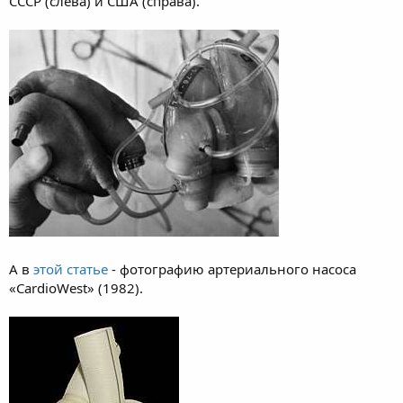
СССР (слева) и США (справа).
А в
этой статье
- фотографию артериального насоса
«CardioWest» (1982).