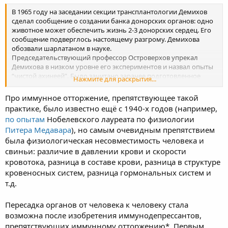
В 1965 году на заседании секции трансплантологии Демихов
сделал сообщение о создании банка донорских органов: одно
животное может обеспечить жизнь 2-3 донорских сердец. Его
сообщение подверглось настоящему разгрому. Демихова
обозвали шарлатаном в науке.
Председательствующий профессор Островерхов упрекал
Демихова в низком уровне его экспериментов и назвал опыты
“чистой ахинеей”. Было зачитано заранее подготовленное
Нажмите для раскрытия...
обращение в высшие инстанции о лишении Демихова всех
научных званий и лаборатории.
Про иммунное отторжение, препятствующее такой
https://rustransplant.com/demixov-istoriya-glavnogo-cheloveka-v-
практике, было известно ещё с 1940-х годов (например,
mirovoj-transplantologii/
по опытам
Нобелевского лауреата по физиологии
Питера Медавара
), но самым очевидным препятствием
была физиологическая несовместимость человека и
свиньи: различие в давлении крови и скорости
кровотока, разница в составе крови, разница в структуре
кровеносных систем, разница гормональных систем и
т.д.
Пересадка органов от человека к человеку стала
возможна после изобретения иммунодепрессантов,
препятствующих иммунному отторжению*. Первым