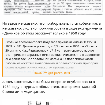
Но здесь не сказано, что прибор вживлялся собаке, как и
не сказано, сколько прожила собака в ходе эксперимента
- Демихов об этом расскажет только в 1950 году.
Сколько времени собака подавала признаки жизни? В 1950 и
1959 гг. В.П. Демихов указал: «до 2,5 часов», в 1960 г. – «5 часов
30 минут». Какой цифре верить? И хотя в литературе на этот
счет приводятся разные точки зрения, считаем, что в Воронеже
оно равнялось 2 с половиной часам, а 5 с половиной часов
работы относятся к аналогичным и более сложным приборам
более позднего, «московского» производства.
https://www.jtransplantologiya.ru/jour/article/view/16/17
Нажмите для раскрытия...
(страница 6)
А схема эксперимента была впервые опубликована в
1951 году в журнале «Бюллетень экспериментальной
биологии и медицины».