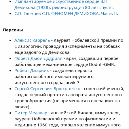
Имплантируемое искусственное сердце В.П.
Демихова (1938): реконструкция 80 лет спустя
.
С.П. Глянцев С.П. ФЕНОМЕН ДЕМИХОВА. Часть II
.
Персоны
Алексис Каррель
- лауреат Нобелевской премии по
физиологии, проводил эксперименты на собаках
ещё задолго до Демихова.
Форест Дьюи Додрилл
- врач, создавший первое
работающее механическое сердце Dodrill-GMR.
Роберт Джарвик
- создатель первого
работоспособного имплантируемого
искусственного сердца Jarvik-7.
Сергей Сергеевич Брюхоненко
- советский ученый,
создал первый прототип аппарата искусственного
кровообращения (не применялся в операциях на
людях).
Питер Медавар
- английский биолог, иммунолог,
лауреат Нобелевской премии по физиологии и
медицине 1960 года, открыл явление иммунного