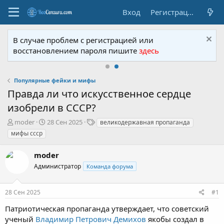
Вход
Регистрация
В случае проблем с регистрацией или
восстановлением пароля пишите
здесь
Популярные фейки и мифы
Правда ли что искусственное сердце
изобрели в СССР?
А
Д
Т
moder
28 Сен 2025
великодержавная пропаганда
в
а
е
мифы ссср
т
т
г
о
а
и
moder
р
н
т
Администратор
а
Команда форума
е
ч
м
а
28 Сен 2025
#1
ы
л
а
Патриотическая пропаганда утверждает, что советский
ученый
Владимир Петрович Демихов
якобы создал в