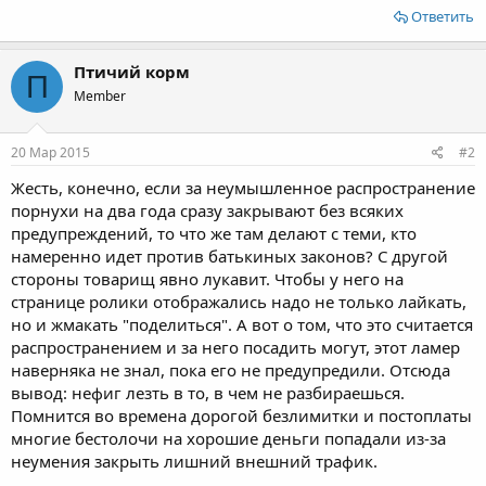
Ответить
Птичий корм
П
Member
20 Мар 2015
#2
Жесть, конечно, если за неумышленное распространение
порнухи на два года сразу закрывают без всяких
предупреждений, то что же там делают с теми, кто
намеренно идет против батькиных законов? С другой
стороны товарищ явно лукавит. Чтобы у него на
странице ролики отображались надо не только лайкать,
но и жмакать "поделиться". А вот о том, что это считается
распространением и за него посадить могут, этот ламер
наверняка не знал, пока его не предупредили. Отсюда
вывод: нефиг лезть в то, в чем не разбираешься.
Помнится во времена дорогой безлимитки и постоплаты
многие бестолочи на хорошие деньги попадали из-за
неумения закрыть лишний внешний трафик.