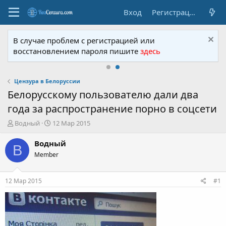
Вход
Регистрация
В случае проблем с регистрацией или
восстановлением пароля пишите
здесь
Цензура в Белоруссии
Белорусскому пользователю дали два
года за распространение порно в соцсети
А
Д
Водный
12 Мар 2015
в
а
т
т
Водный
В
о
а
Member
р
н
т
а
е
ч
12 Мар 2015
#1
м
а
ы
л
а