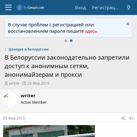
Вход
Регистрация
В случае проблем с регистрацией или
восстановлением пароля пишите
здесь
Цензура в Белоруссии
В Белоруссии законодательно запретили
доступ к анонимным сетям,
анонимайзерам и прокси
А
Д
writer
25 Фев 2015
в
а
т
т
writer
о
а
Active Member
р
н
т
а
е
ч
25 Фев 2015
#1
м
а
ы
л
а