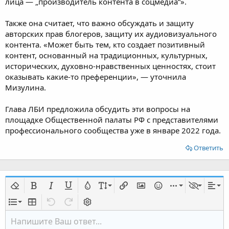
лица — „производитель контента в соцмедиа“».
Также она считает, что важно обсуждать и защиту
авторских прав блогеров, защиту их аудиовизуального
контента. «Может быть тем, кто создает позитивный
контент, основанный на традиционных, культурных,
исторических, духовно-нравственных ценностях, стоит
оказывать какие-то преференции», — уточнила
Мизулина.
Глава ЛБИ предложила обсудить эти вопросы на
площадке Общественной палаты РФ с представителями
профессионального сообщества уже в январе 2022 года.
Ответить
Удалить форматирование
Жирный
Курсив
Подчёркнутый
Цвет текста
Размер шрифта
Вставить ссылку
Вставить изображение
Смайлы
Вставить
editor_d
Выра
Список
Вставить таблицу
Отменить
Повторить
Переключить режим работы редакт
Напишите Ваш ответ...