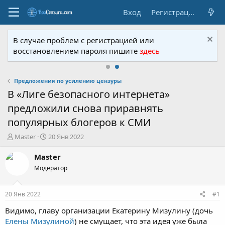
Вход
Регистрация
В случае проблем с регистрацией или
восстановлением пароля пишите
здесь
Предложения по усилению цензуры
В «Лиге безопасного интернета»
предложили снова приравнять
популярных блогеров к СМИ
А
Д
Master
20 Янв 2022
в
а
т
т
Master
о
а
Модератор
р
н
т
а
е
ч
20 Янв 2022
#1
м
а
ы
л
Видимо, главу организации Екатерину Мизулину (дочь
а
Елены Мизулиной
) не смущает, что эта идея уже была