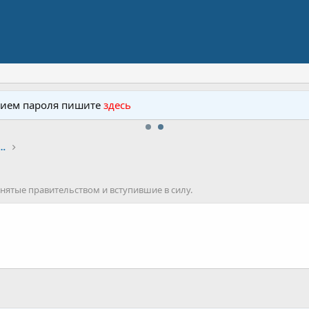
 пароля пишите
здесь
ство в сфере интернет-цензуры
нятые правительством и вступившие в силу.