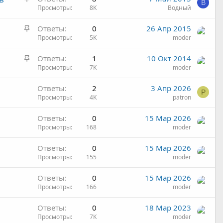
л
о
В
а
Просмотры
8K
Водный
е
е
к
п
н
З
Ответы
0
26 Апр 2015
р
л
о
а
Просмотры
5K
moder
е
е
к
п
н
З
Ответы
1
10 Окт 2014
р
л
о
а
Просмотры
7K
moder
е
е
к
п
н
Ответы
2
3 Апр 2026
р
л
о
P
Просмотры
4K
patron
е
е
п
н
Ответы
0
15 Мар 2026
л
о
Просмотры
168
moder
е
н
Ответы
0
15 Мар 2026
о
Просмотры
155
moder
Ответы
0
15 Мар 2026
Просмотры
166
moder
Ответы
0
18 Мар 2023
Просмотры
7K
moder