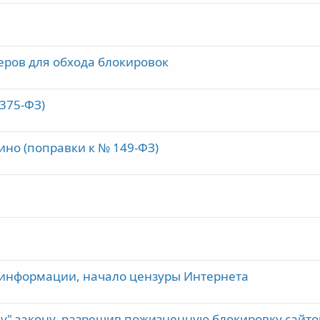
еров для обхода блокировок
 375-ФЗ)
ино (поправки к № 149-ФЗ)
й информации, начало цензуры Интернета
му" закону, разрешив пожизненную блокировку сайто