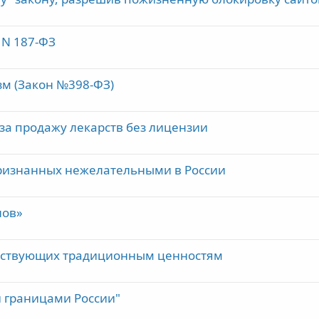
 N 187-ФЗ
зм (Закон №398-ФЗ)
 за продажу лекарств без лицензии
признанных нежелательными в России
лов»
етствующих традиционным ценностям
и границами России"