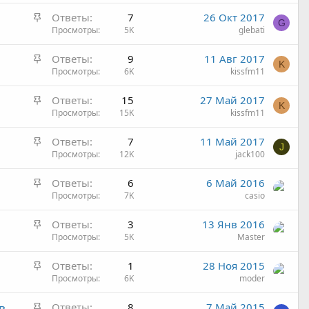
к
п
н
З
Ответы
7
26 Окт 2017
р
л
о
G
а
Просмотры
5K
glebati
е
е
к
п
н
З
Ответы
9
11 Авг 2017
р
л
о
K
а
Просмотры
6K
kissfm11
е
е
к
п
н
З
Ответы
15
27 Май 2017
р
л
о
K
а
Просмотры
15K
kissfm11
е
е
к
п
н
З
Ответы
7
11 Май 2017
р
л
о
J
а
Просмотры
12K
jack100
е
е
к
п
н
З
Ответы
6
6 Май 2016
р
л
о
а
Просмотры
7K
casio
е
е
к
п
н
З
Ответы
3
13 Янв 2016
р
л
о
а
Просмотры
5K
Master
е
е
к
п
н
З
Ответы
1
28 Ноя 2015
р
л
о
а
Просмотры
6K
moder
е
е
к
п
н
З
в
Ответы
8
7 Май 2015
р