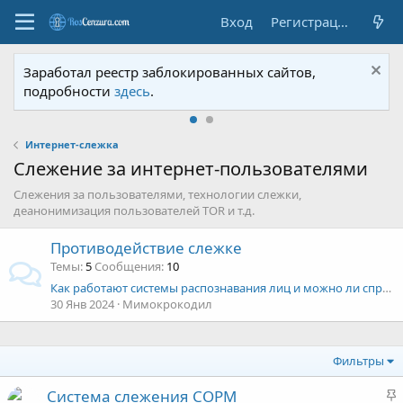
Вход
Регистрация
Заработал реестр заблокированных сайтов,
подробности
здесь
.
Интернет-слежка
Слежение за интернет-пользователями
Слежения за пользователями, технологии слежки,
деанонимизация пользователей TOR и т.д.
Противодействие слежке
Темы
5
Сообщения
10
Как работают системы распознавания лиц и можно ли спрятаться в большом российском городе
30 Янв 2024
Мимокрокодил
Фильтры
З
Система слежения COPM