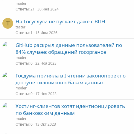
а
moder
Ответы
21
30 Янв 2024
к
р
На Госуслуги не пускает даже с ВПН
е
T
tester
п
Ответы
1
15 Июл 2026
л
е
GitHub раскрыл данные пользователей по
84% случаев обращений госорганов
о
moder
Ответы
0
22 Ноя 2023
Госдума приняла в I чтении законопроект о
доступе силовиков к базам данных
moder
Ответы
0
17 Ноя 2023
Хостинг-клиентов хотят идентифицировать
по банковским данным
moder
Ответы
0
13 Окт 2023